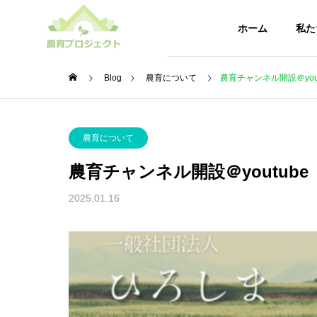
ホーム
私た
Blog
農育について
農育チャンネル開設＠yout
農育に
企業概要
企業情報
農育について
農育チャンネル開設＠youtube
農育ブログ
CONTENTS
2025.01.16
私たちの活動
ひろし
アヲハ
を活用
農育ぶち
みを本