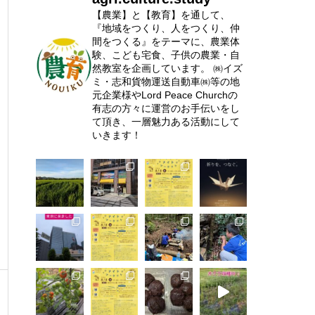
【農業】と【教育】を通して、
『地域をつくり、人をつくり、仲
間をつくる』をテーマに、農業体
験、こども宅食、子供の農業・自
然教室を企画しています。
㈱イズ
ミ・志和貨物運送自動車㈱等の地
元企業様やLord Peace Churchの
有志の方々に運営のお手伝いをし
て頂き、一層魅力ある活動にして
いきます！