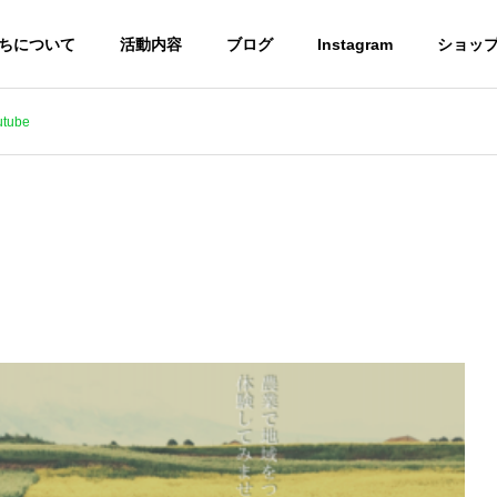
ちについて
活動内容
ブログ
Instagram
ショッ
ube
ついて
農育について
ひろしま農育プロジェク
とは
ま農育プロジェクトと
岡山県笠岡市より視察が来ら
タ、ジャム製造副産物
れました！
した資源循環の取り組
うま宅食便
焼き米プロジェクト
格開始 ～ジャム製造工