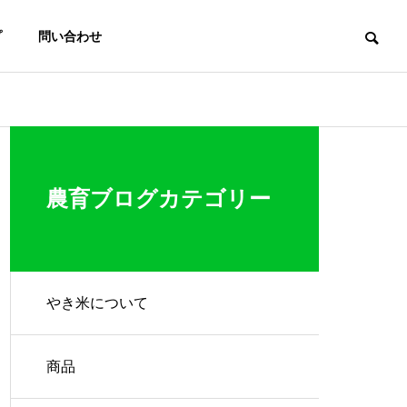
プ
問い合わせ
商品
ト
代表の挨拶
農育ブログカテゴリー
やき米について
【報告】やき米が東広島市ふ
るさと納税返礼品と広島県農
商品
産物応援登録制度に採択され
農育 Boot Camp
ました！