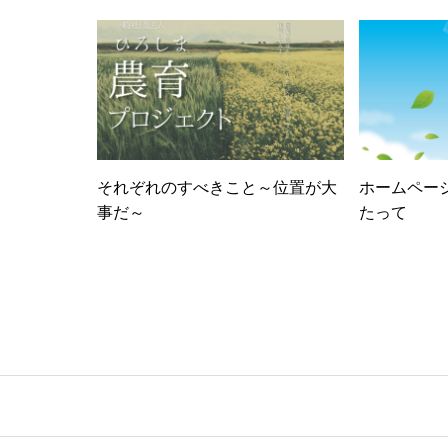
～ジャム製
くりに有効
循環型農業
～
それぞれのすべきこと～位置が大
ホームペー
事だ～
たって