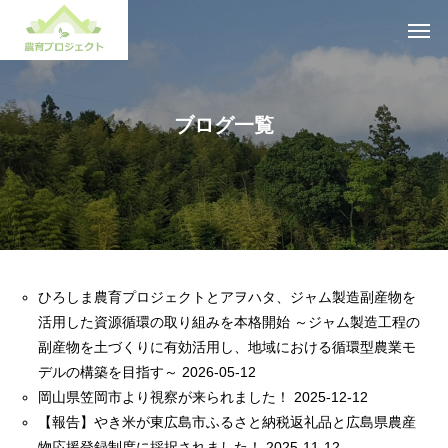
ブログ一覧
ひろしま農育プロジェクトとアヲハタ、ジャム製造副産物を
活用した資源循環の取り組みを本格開始 ～ジャム製造工程の
副産物を土づくりに有効活用し、地域における循環型農業モ
デルの構築を目指す～
2026-05-12
岡山県笠岡市より視察が来られました！
2025-12-12
【報告】やき米が東広島市ふるさと納税返礼品と広島県農産
物応援登録制度に採択されました！
2025-11-12