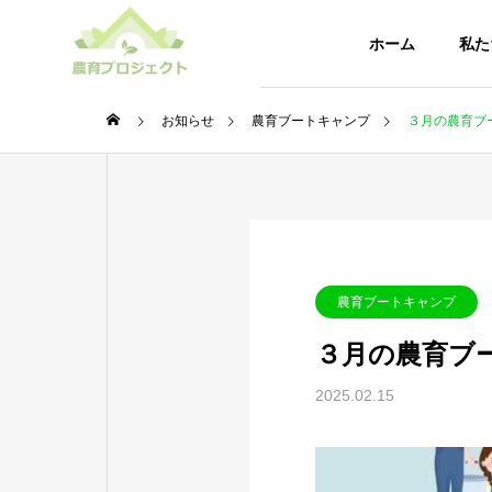
ホーム
私た
お知らせ
農育ブートキャンプ
３月の農育ブ
農育に
企業概要
企業情報
農育ブログ
CONTENTS
農育ブートキャンプ
私たちの活動
３月の農育ブ
2025.02.15
ひろし
アヲハ
を活用
農育ぶち
みを本