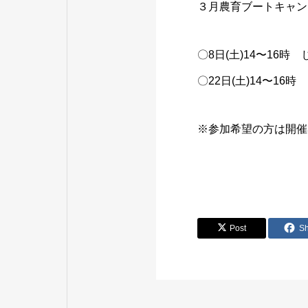
３月農育ブートキャン
〇8日(土)14〜16
〇22日(土)14〜1
※参加希望の方は開催
Post
S