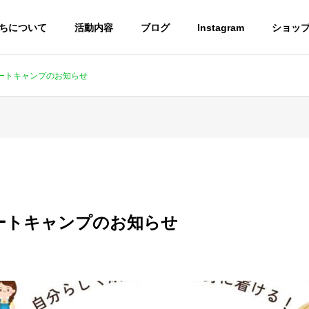
ちについて
活動内容
ブログ
Instagram
ショッ
ートキャンプのお知らせ
ついて
農育について
ひろしま農育プロジェク
とは
ートキャンプのお知らせ
ま農育プロジェクトと
岡山県笠岡市より視察が来ら
タ、ジャム製造副産物
れました！
した資源循環の取り組
うま宅食便
焼き米プロジェクト
格開始 ～ジャム製造工