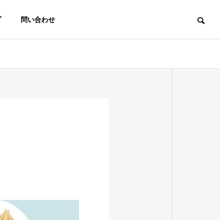
プ
問い合わせ
商品
ト
代表の挨拶
【報告】やき米が東広島市ふ
るさと納税返礼品と広島県農
産物応援登録制度に採択され
農育 Boot Camp
ました！