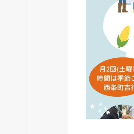
程の副
活用し
農業モ